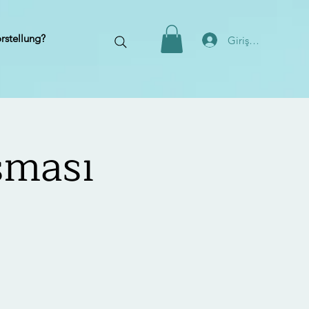
orstellung?
Giriş Yap
şması