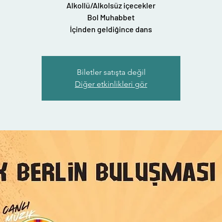
Alkollü/Alkolsüz içecekler
Bol Muhabbet
İçinden geldiğince dans
Biletler satışta değil
Diğer etkinlikleri gör