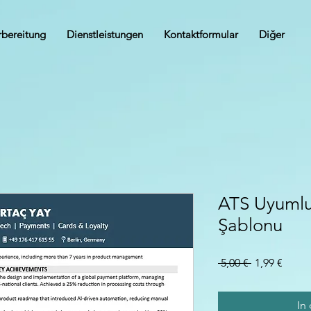
rbereitung
Dienstleistungen
Kontaktformular
Diğer
ATS Uyumlu
Şablonu
Standardpre
Sale-
 5,00 € 
1,99 €
Preis
In