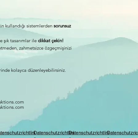
rin kullandığı sistemlerden
sorunsuz
 şık tasarımlar ile
dikkat çekin!
tmeden, zahmetsizce özgeçmişinizi
nde kolayca düzenleyebilirsiniz.
ktions.com
ktions.com
tenschutzrichtlini
Datenschutzrichtlini
Datenschutzrichtlini
Datenschutzrich