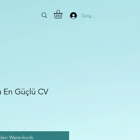
Giriş Yap
 En Güçlü CV
is
 den Warenkorb