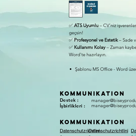
✅
ATS Uyumlu
– CV’niz işverenle
geçsin!
✅
Profesyonel ve Estetik
– Sade ve
✅
Kullanımı Kolay
– Zaman kaybe
Word'te hazırlayın.
Şablonu MS Office - Word üzeri
KOMMUNIKATION
Destek :
manager@biseyprodu
manager@biseyprodu
İşbirlikleri :
KOMMUNIKATION
Datenschutzrichtlini
Datenschutzrichtlini
Da