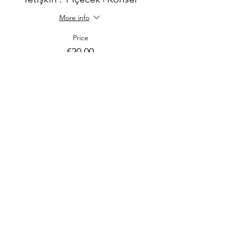
More info
Price
€20.00
+€3.80 KDV
Sale ended
Ticket type
Öğrenci : 1 İçecek + Konser
More info
Price
€10.00
+€1.90 KDV