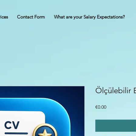
ices
Contact Form
What are your Salary Expectations?
Ölçülebilir 
Price
€0.00