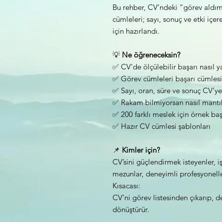
Bu rehber, CV’ndeki “görev aldım
cümleleri; sayı, sonuç ve etki iç
için hazırlandı.
💡
Ne öğreneceksin?
✅ CV’de ölçülebilir başarı nasıl ya
✅ Görev cümleleri başarı cümlesin
✅ Sayı, oran, süre ve sonuç CV’ye 
✅ Rakam bilmiyorsan nasıl mantıkl
✅ 200 farklı meslek için örnek baş
✅ Hazır CV cümlesi şablonları
📌
Kimler için?
CV’sini güçlendirmek isteyenler, 
mezunlar, deneyimli profesyonelle
Kısacası:
CV’ni görev listesinden çıkarıp, d
dönüştürür.