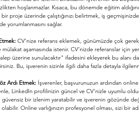
zlikten hoşlanmazlar. Kısaca, bu dönemde eğitim aldığını
el bir proje üzerinde çalıştığınızı belirtmek, iş geçmişinizd
lde yorumlanmasını sağlar.
 Etmek: 
CV’nize referans eklemek, günümüzde çok gerekli
e mülakat aşamasında istenir. CV’nizde referanslar için ye
talep üzerine sunulacaktır" ifadesini ekleyerek bu alanı d
lirsiniz. Bu, işverenin sizinle ilgili daha fazla detayla ilgile
Göz Ardı Etmek: 
İşverenler, başvurunuzun ardından online p
denle, LinkedIn profilinizin güncel ve CV’nizle uyumlu ol
er, güvensiz bir izlenim yaratabilir ve işverenin gözünde de
abilir. Online varlığınızın profesyonel olması, sizi bir ad