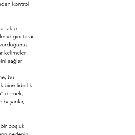
nden kontrol 
ru takip 
lmadığını tarar 
aşvurduğunuz 
r kelimeler, 
ini sağlar.
ne, bu 
kibine liderlik 
ım” demek, 
 başarılar, 
 bir boşluk 
arın nedenini 