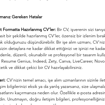
nmanız Gereken Hatalar
it Formatta Hazırlanmış CV’ler:
 Bir CV, işverenin sizi tanıya
t bir şekilde hazırlanmış CV'ler, özensiz bir izlenim bırak
k olduğunuzu düşündürebilir. Bir işe alım uzmanı, CV'niz
in detaylara ne kadar dikkat ettiğinizi ve işinizi ne kada
nedenle, düzenli, okunabilir ve profesyonel bir tasarım ku
n Resume Genius, Indeed, Zety, Canva, LiveCareer, Novo
etik ve dikkat çekici bir CV hazırlayabilirsiniz.
eri:
 CV'nizin temel amacı, işe alım uzmanlarının sizinle ile
işim bilgilerinizi eksik ya da yanlış yazarsanız, size ulaşmal
ırsatlarını kaçırmanıza neden olur. Özellikle e-posta adresin
in. Unutmayın, doğru iletişim bilgileri, profesyonelliğinizi