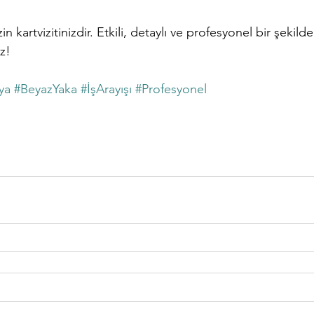
n kartvizitinizdir. Etkili, detaylı ve profesyonel bir şekilde
z!
ya
#BeyazYaka
#İşArayışı
#Profesyonel