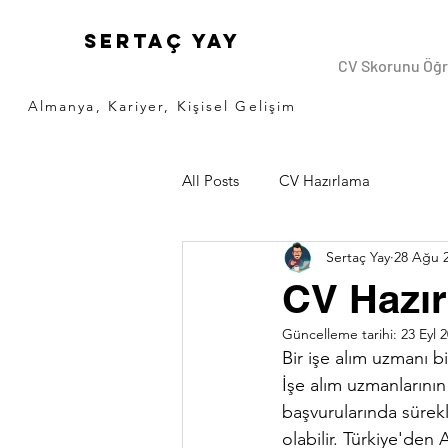
Sertaç Yay
CV Skorunu Öğ
Almanya, Kariyer, Kişisel Gelişim
All Posts
CV Hazırlama
Sertaç Yay
28 Ağu 
CV Hazır
Güncelleme tarihi:
23 Eyl 
Bir işe alım uzmanı
İşe alım uzmanlarının 
başvurularında sürekl
olabilir. Türkiye'den 