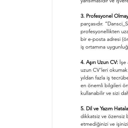
yansımasıdır ve işvere
3. Profesyonel Olmay
parçasıdır. “Dansci_
profesyonellikten uzak
bir e-posta adresi (ö
iş ortamına uygunluğ
4. Aşırı Uzun CV:
 İşe
uzun CV'leri okumak i
yıldan fazla iş tecrüb
en önemli bilgileri ön
kullanabilir ve sizi da
5. Dil ve Yazım Hatalar
dikkatsiz ve özensiz b
etmediğinizi ve işiniz