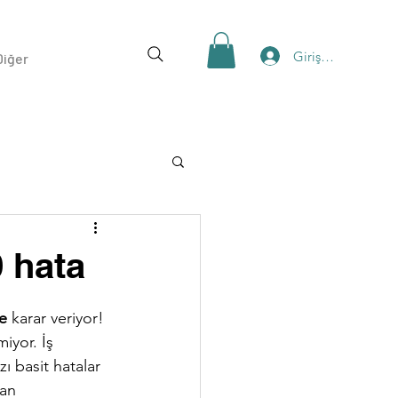
Giriş Yap
Diğer
0 hata
e
 karar veriyor! 
iyor. İş 
ı basit hatalar 
dan 