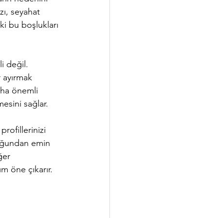
zı, seyahat 
eki bu boşlukları 
 değil. 
r ayırmak 
aha önemli 
nmesini sağlar.
rofillerinizi 
duğundan emin 
ğer 
ım öne çıkarır.