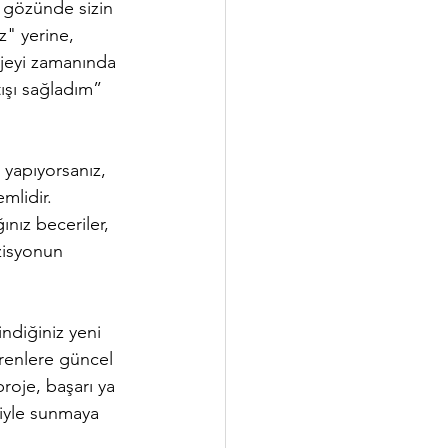
 gözünde sizin 
z" yerine, 
ojeyi zamanında 
ışı sağladım” 
i yapıyorsanız, 
mlidir. 
ınız beceriler, 
zisyonun 
indiğiniz yeni 
erenlere güncel 
proje, başarı ya 
iyle sunmaya 