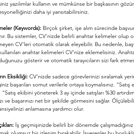
iniz yazılımlar kullanın ve mümkünse bir başkasının gözü
syonelliğinizi daha iyi yansıtabilirsiniz.
imeler (Keywords):
 Birçok şirket, işe alım sürecinde başvu
nır. Bu sistemler, CV'nizde belirli anahtar kelimeler olup o
rmeyen CV’leri otomatik olarak eleyebilir. Bu nedenle, b
ullanılan anahtar kelimeleri CV’nize eklemelisiniz. Anahta
duğunuzu gösterir ve otomatik tarayıcıların sizi fark etmes
rın Eksikliği:
 CV’nizde sadece görevlerinizi sıralamak yeri
niz başarıları somut verilerle ortaya koymalısınız. “Satış e
“Satış ekibini yöneterek 3 ay içinde satışları %30 artırd
zı ve başarınızı net bir şekilde görmesini sağlar. Ölçülebilir
ansiyelinizi anlamasına yardımcı olur.
ıkları:
 İş geçmişinizde belirli bir dönemde çalışmadığınız
ak olumsuz bir izlenim bırakabilir. İşverenler bu boşlukl