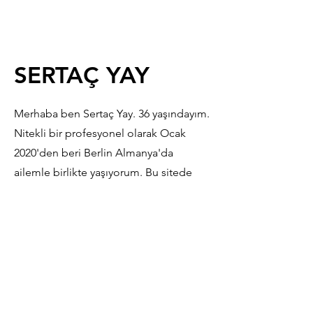
SERTAÇ YAY
Merhaba ben Sertaç Yay. 36 yaşındayım.
Nitekli bir profesyonel olarak Ocak
2020'den beri Berlin Almanya'da
ailemle birlikte yaşıyorum. Bu sitede
İstanbul Türkiye'den, Berlin Almanya'ya
uzanan beyin göçümüzü ve
Almanya'daki tecrübelerimizi
anlatıyoruz. Almanya'da yaşam ,
Almanya'ya göç, Almanya'da maaşlar,
Almanya'da iş fırsatları, Almanya market
fiyatları, Almanya'nın zorlukları,