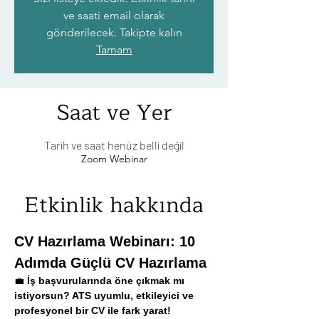
ve saati email olarak
gönderilecek. Takipte kalın
Tamam
Saat ve Yer
Tarih ve saat henüz belli değil
Zoom Webinar
Etkinlik hakkında
CV Hazırlama Webinarı: 10 
Adımda Güçlü CV Hazırlama
💼 
İş başvurularında öne çıkmak mı 
istiyorsun? ATS uyumlu, etkileyici ve 
profesyonel bir CV ile fark yarat!