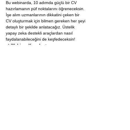
Bu webinarda, 10 adımda güçlü bir CV 
hazırlamanın püf noktalarını öğreneceksin. 
İşe alım uzmanlarının dikkatini çeken bir 
CV oluşturmak için bilmen gereken her şeyi 
detaylı bir şekilde anlatacağız. Üstelik 
yapay zeka destekli araçlardan nasıl 
faydalanabileceğini de keşfedeceksin!
📌 
Webinar Konuları:
1️⃣ 
ATS Uyumlu CV Şablonu 
Seçimi:
 Başvuru takibini yapan sistemlere 
uygun şablon nasıl seçilir?
2️⃣ 
CV Bölümleri:
 CV'nin olmazsa olmaz 
bölümleri ve düzen ipuçları
Daha Fazla Göster
İLETİŞİM
info@sertacyay.com
Destek :