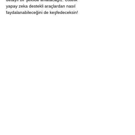
yapay zeka destekli araçlardan nasıl 
faydalanabileceğini de keşfedeceksin!
📌 
Webinar Konuları:
1️⃣ 
ATS Uyumlu CV Şablonu 
Seçimi:
 Başvuru takibini yapan sistemlere 
uygun şablon nasıl seçilir?
Daha Fazla Göster
İLETİŞİM
info@sertacyay.com
Destek :
partnership@sertacyay.com
İşbirlikleri :
YASAL
Impressum
Genel Koşullar
Gizlilik Politikası
Cayma Hakkı