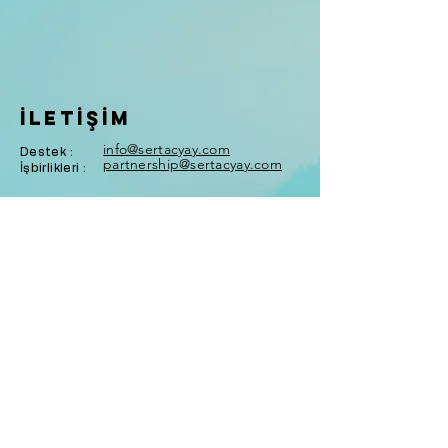
İLETİŞİM
info@sertacyay.com
Destek :
partnership@sertacyay.com
İşbirlikleri :
yasal
Impressum
Genel Koşullar
Gizlilik Politikası
Cayma Hakkı
İletişim Formu
Çerez Ayaları
© 2026 Tüm Hakları Saklıdır |
Sertaç Yay