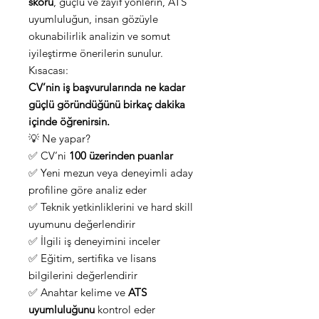
skoru
, güçlü ve zayıf yönlerin, ATS
uyumluluğun, insan gözüyle
okunabilirlik analizin ve somut
iyileştirme önerilerin sunulur.
Kısacası:
CV’nin iş başvurularında ne kadar
güçlü göründüğünü birkaç dakika
içinde öğrenirsin.
💡 Ne yapar?
✅ CV’ni
100 üzerinden puanlar
✅ Yeni mezun veya deneyimli aday
profiline göre analiz eder
✅ Teknik yetkinliklerini ve hard skill
uyumunu değerlendirir
✅ İlgili iş deneyimini inceler
✅ Eğitim, sertifika ve lisans
bilgilerini değerlendirir
✅ Anahtar kelime ve
ATS
uyumluluğunu
kontrol eder