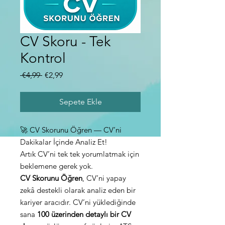
CV Skoru - Tek
Kontrol
Normal
İndirimli
 €4,99 
€2,99
Fiyat
Fiyat
Sepete Ekle
🚀 CV Skorunu Öğren — CV’ni
Dakikalar İçinde Analiz Et!
Artık CV’ni tek tek yorumlatmak için
beklemene gerek yok.
CV Skorunu Öğren
, CV’ni yapay
zekâ destekli olarak analiz eden bir
kariyer aracıdır. CV’ni yüklediğinde
sana
100 üzerinden detaylı bir CV