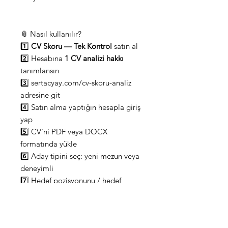
📎 Nasıl kullanılır?
1️⃣
CV Skoru — Tek Kontrol
satın al
2️⃣ Hesabına
1 CV analizi hakkı
tanımlansın
3️⃣ sertacyay.com/cv-skoru-analiz
adresine git
4️⃣ Satın alma yaptığın hesapla giriş
yap
5️⃣ CV’ni PDF veya DOCX
formatında yükle
6️⃣ Aday tipini seç: yeni mezun veya
deneyimli
7️⃣ Hedef pozisyonunu / hedef
alanını belirt
8️⃣
Analizi Başlat
butonuna bas
9️⃣ Birkaç dakika içinde detaylı CV